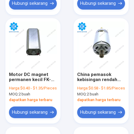
Hubungi sekarang
Hubungi sekarang
Motor DC magnet
China pemasok
permanen kecil FK-
kebisingan rendah
180sh di India
5000 rpm 6v 12v
Harga:
$0.40 - $1.35/Pieces
Harga:
$0.58 - $1.85/Pieces
micro dc motor rs-
MOQ:
2 buah
MOQ:
2 buah
385
dapatkan harga terbaru
dapatkan harga terbaru
Hubungi sekarang
Hubungi sekarang