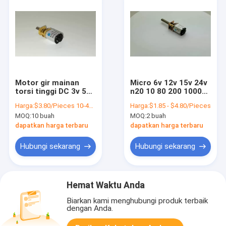
Motor gir mainan
Micro 6v 12v 15v 24v
torsi tinggi DC 3v 5v
n20 10 80 200 1000
6v N10 N20 N30 6rpm
rpm 1:1000
Harga:
$3.80/Pieces 10-49 Pieces
Harga:
$1.85 - $4.80/Pieces
10 rpm 15 rpm 30
pengurangan
MOQ:
10 buah
MOQ:
2 buah
rpm 12mm gearbox
terminal mati mesin
logam
dapatkan harga terbaru
dapatkan harga terbaru
Hubungi sekarang
Hubungi sekarang
Hemat Waktu Anda
Biarkan kami menghubungi produk terbaik
dengan Anda.