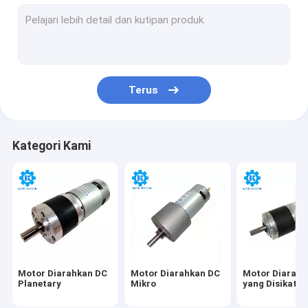
Motor Tanpa Biji DC
Motor Diarahkan Plastik
Motor Roda Gigi DC Sudut Kanan
Terus
N20 DC Gear Motor
Motor Roda Gigi Cacing DC
Kategori Kami
Motor Tanpa Kuas DC Mikro
Motor DC Micro Brushed
Motor Getaran DC
Motor Diarahkan DC
Motor Diarahkan DC
Motor Diarahk
Planetary
Mikro
yang Disikat