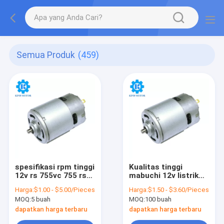
Semua Produk
(459)
spesifikasi rpm tinggi
Kualitas tinggi
12v rs 755vc 755 rs-
mabuchi 12v listrik
755 4540 14.4v 18v
6000 12000 rpm 20 w
Harga:
$1.00 - $5.00/Pieces
Harga:
$1.50 - $3.60/Pieces
mabuchi motor DC
40w 60w micro dc
MOQ:
5 buah
MOQ:
100 buah
listrik
motor rs 755 untuk
vacuum cleaner
dapatkan harga terbaru
dapatkan harga terbaru