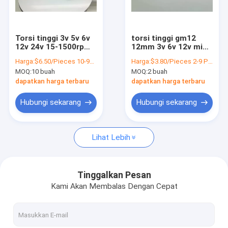
Tur Pabrik
Kontrol kualitas
Torsi tinggi 3v 5v 6v
torsi tinggi gm12
12v 24v 15-1500rpm
12mm 3v 6v 12v mini
Hubungi kami
mini logam DC gear
n20 100 rpm 1000rpm
Harga:
$6.50/Pieces 10-99 Pieces
Harga:
$3.80/Pieces 2-9 Pieces
motor N20 N30 DC
DC gear motor untuk
MOQ:
10 buah
MOQ:
2 buah
motor dengan
robot
Berita
encoder
dapatkan harga terbaru
dapatkan harga terbaru
Permintaan Penawaran
Hubungi sekarang
Hubungi sekarang
Lihat Lebih
Motor Diarahkan DC Planetary
Motor Diarahkan DC Mikro
Tinggalkan Pesan
Kami Akan Membalas Dengan Cepat
Motor Diarahkan DC yang Disikat
Motor Diarahkan DC Tanpa Sikat