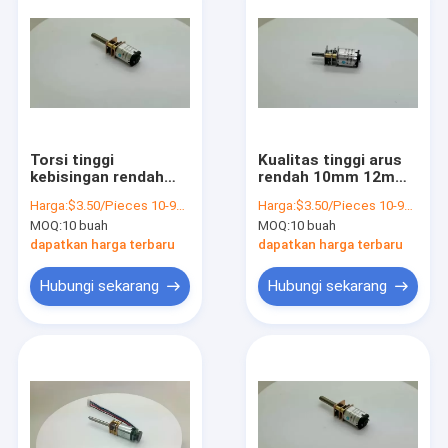
Torsi tinggi
Kualitas tinggi arus
kebisingan rendah
rendah 10mm 12mm
kecil 3 volt 6v M3
30 rpm 60rpm
Harga:
$3.50/Pieces 10-99 Pieces
Harga:
$3.50/Pieces 10-99 Pieces
M4screw thread dc
100rpm mini DC gear
MOQ:
10 buah
MOQ:
10 buah
gear motor untuk
motor 24v
robot
dapatkan harga terbaru
dapatkan harga terbaru
Hubungi sekarang
Hubungi sekarang
Rumah
Produk
Tentang kami