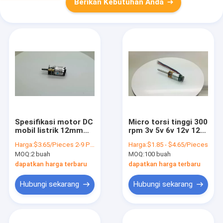
Berikan Kebutuhan Anda
Spesifikasi motor DC
Micro torsi tinggi 300
mobil listrik 12mm
rpm 3v 5v 6v 12v 12
N20 5v untuk sidik
volt 24v n20 DC
Harga:
$3.65/Pieces 2-9 Pieces
Harga:
$1.85 - $4.65/Pieces
jari kunci sepeda
poros gear motor
MOQ:
2 buah
MOQ:
100 buah
dengan 12mm
gearbox dan ppr
dapatkan harga terbaru
dapatkan harga terbaru
encoder
Hubungi sekarang
Hubungi sekarang