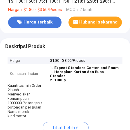
15:1 30:1 50:1 75:1 100:1 150:1 210:1 250:1 298:1
380:1 1000:1 micro metal gear motor
Harga：$1.80 - $3.50/Pieces
MOQ：2 buah
Harga terbaik
Hubungi sekarang
Deskripsi Produk
Harga
$1.80 - $3.50/Pieces
1. Expect Standard Carton and Foam
1. Harapkan Karton dan Busa
Kemasan rincian
Standar
2. 1000p
Kuantitas min Order
2 buah
Menyediakan
kemampuan
1000000 Potongan /
potongan per Bulan
Nama merek
kind motor
Lihat Lebih