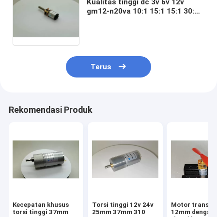
Kualitas tinggi dc 3v 6v 12v
gm12-n20va 10:1 15:1 15:1 30:1
50:1 75:1 100:1 150:1 210:1 250:1
298:1 380:1 1000:1 micro metal
gear motor
Terus
Rekomendasi Produk
Kecepatan khusus
Torsi tinggi 12v 24v
Motor transmi
torsi tinggi 37mm
25mm 37mm 310
12mm dengan 