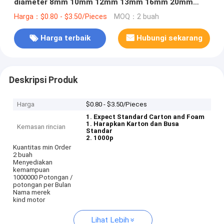
diameter 8mm 10mm 12mm 13mm 16mm 20mm
motor bergeser sikat dengan pengkode magnetik
Harga：$0.80 - $3.50/Pieces
MOQ：2 buah
Harga terbaik
Hubungi sekarang
Deskripsi Produk
Harga
$0.80 - $3.50/Pieces
1. Expect Standard Carton and Foam
1. Harapkan Karton dan Busa
Kemasan rincian
Standar
2. 1000p
Kuantitas min Order
2 buah
Menyediakan
kemampuan
1000000 Potongan /
potongan per Bulan
Nama merek
kind motor
Lihat Lebih