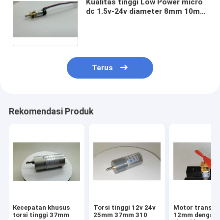
Kualitas tinggi Low Power micro
dc 1.5v-24v diameter 8mm 10mm
12mm 13mm 16mm 20mm
motor bergeser sikat dengan
pengkode magnetik
Terus
Rekomendasi Produk
Kecepatan khusus
Torsi tinggi 12v 24v
Motor transmi
torsi tinggi 37mm
25mm 37mm 310
12mm dengan 