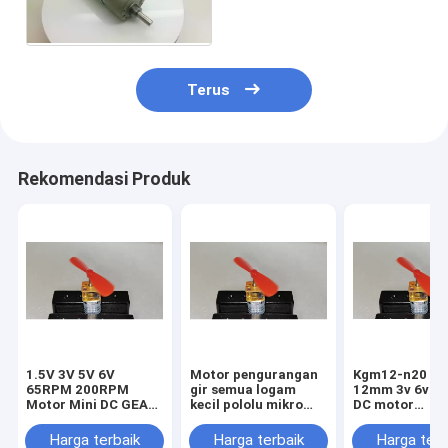
motor
Terus
Rekomendasi Produk
1.5V 3V 5V 6V
Motor pengurangan
Kgm12-n20 mi
65RPM 200RPM
gir semua logam
12mm 3v 6v 12
Motor Mini DC GEAR
kecil pololu mikro
DC motor
MINI MINI 12MM N20
12mm ga12-n20 1.5v
getriebemotor
3v 5v 6v 12v 24v n10
Harga terbaik
Harga terbaik
Harga terb