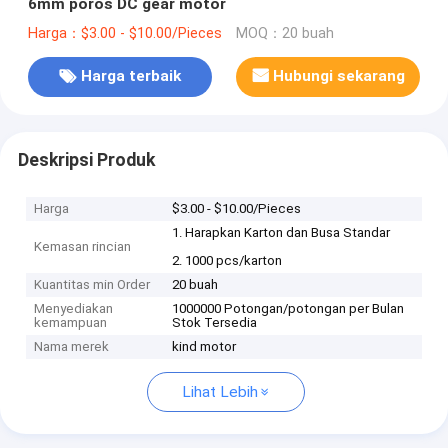
6mm poros DC gear motor
Harga：$3.00 - $10.00/Pieces
MOQ：20 buah
Harga terbaik
Hubungi sekarang
Deskripsi Produk
Harga
$3.00 - $10.00/Pieces
1. Harapkan Karton dan Busa Standar
Kemasan rincian
2. 1000 pcs/karton
Kuantitas min Order
20 buah
Menyediakan
1000000 Potongan/potongan per Bulan
kemampuan
Stok Tersedia
Nama merek
kind motor
Lihat Lebih