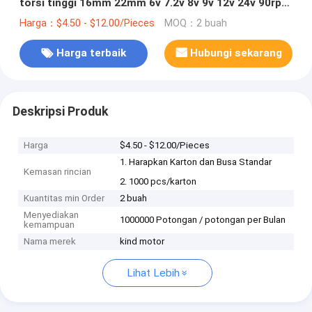
torsi tinggi 16mm 22mm 6v 7.2v 8v 9v 12v 24v 90rpm
100rpm 150rpm 200rpm 300rpm
Harga：$4.50 - $12.00/Pieces
MOQ：2 buah
Harga terbaik
Hubungi sekarang
Deskripsi Produk
Harga
$4.50 - $12.00/Pieces
1. Harapkan Karton dan Busa Standar
Kemasan rincian
2. 1000 pcs/karton
Kuantitas min Order
2 buah
Menyediakan
1000000 Potongan / potongan per Bulan
kemampuan
Nama merek
kind motor
Lihat Lebih