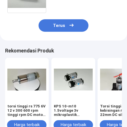
12v 24v 90rpm 100rpm 150rpm
200rpm 300rpm
Terus
Rekomendasi Produk
torsi tinggi rs 775 6V
KPS 10-m10
Torsi tinggi
12 v 300 600 rpm
1.5voltage 3v
kebisingan re
tinggi rpm DC motor
mikroplastik
22mm DC sika
planet gearbox
planetary M10 dc
planetary gear
gear motor
motor 60 rpm 
Harga terbaik
Harga terbaik
Harga terb