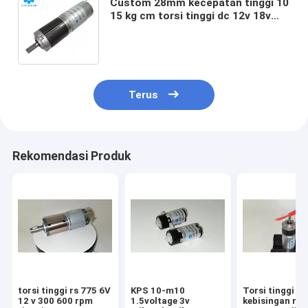
Custom 28mm kecepatan tinggi 10
15 kg cm torsi tinggi dc 12v 18v
24v 45w 150rpm 200rpm 300rpm
planetary gear motor
Terus
Rekomendasi Produk
torsi tinggi rs 775 6V
KPS 10-m10
Torsi tinggi
12 v 300 600 rpm
1.5voltage 3v
kebisingan re