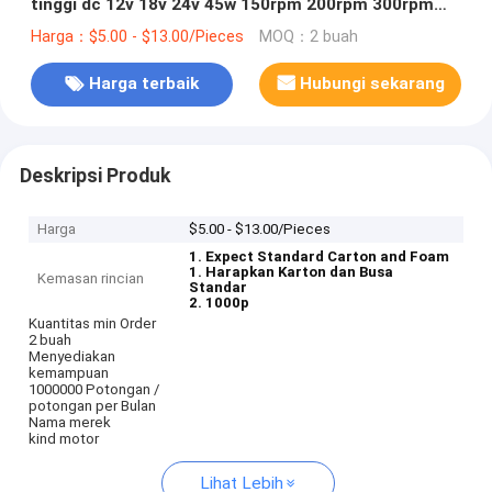
tinggi dc 12v 18v 24v 45w 150rpm 200rpm 300rpm
planetary gear motor
Harga：$5.00 - $13.00/Pieces
MOQ：2 buah
Harga terbaik
Hubungi sekarang
Deskripsi Produk
Harga
$5.00 - $13.00/Pieces
1. Expect Standard Carton and Foam
1. Harapkan Karton dan Busa
Kemasan rincian
Standar
2. 1000p
Kuantitas min Order
2 buah
Menyediakan
kemampuan
1000000 Potongan /
potongan per Bulan
Nama merek
kind motor
Lihat Lebih