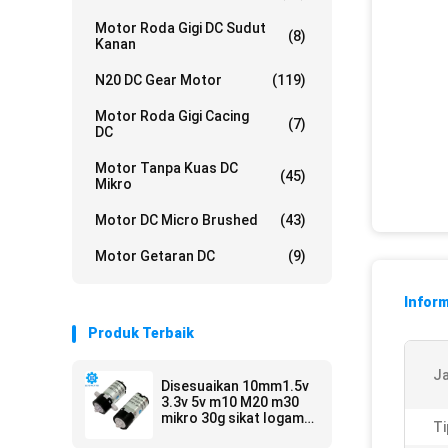
Motor Roda Gigi DC Sudut
(8)
Kanan
N20 DC Gear Motor
(119)
Motor Roda Gigi Cacing
(7)
DC
Motor Tanpa Kuas DC
(45)
Mikro
Motor DC Micro Brushed
(43)
Motor Getaran DC
(9)
Inform
Produk Terbaik
Ja
Disesuaikan 10mm1.5v
3.3v 5v m10 M20 m30
mikro 30g sikat logam
Ti
plastik diarahkan