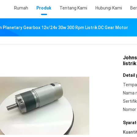
Rumah
Produk
Tentang Kami
Hubungi Kami
Ber
 Planetary Gearbox 12v/24v 30w 300 Rpm Listrik DC Gear Motor
Johns
listri
Detail
Tempat
Nama 
Sertifik
Nomor 
Syarat
Kuanti