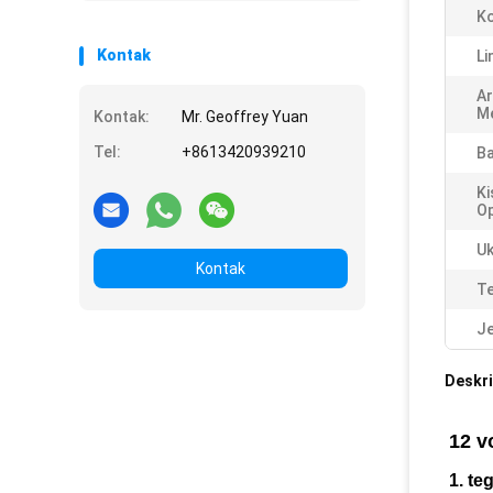
motor pabrik
Ko
Kontak
Li
Ar
Me
Kontak:
Mr. Geoffrey Yuan
Tel:
+8613420939210
Ba
Ki
Op
Uk
Kontak
Te
Je
Deskri
12 v
1. te