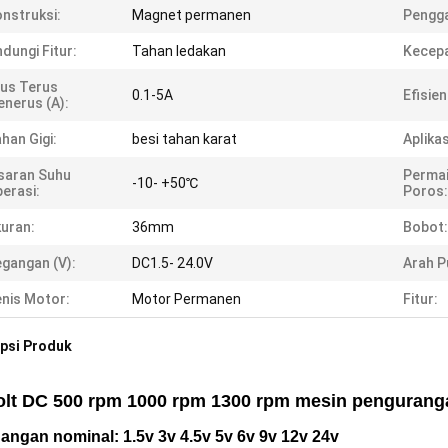
nstruksi:
Magnet permanen
Pengga
ndungi Fitur:
Tahan ledakan
Kecepa
us Terus
0.1-5A
Efisien
nerus (a):
han Gigi:
besi tahan karat
Aplikas
saran Suhu
Perma
-10- +50℃
erasi:
Poros:
uran:
36mm
Bobot:
gangan (v):
DC1.5- 24.0V
Arah P
nis Motor:
Motor Permanen
Fitur:
psi Produk
olt DC 500 rpm 1000 rpm 1300 rpm mesin penguranga
gangan nominal: 1.5v 3v 4.5v 5v 6v 9v 12v 24v