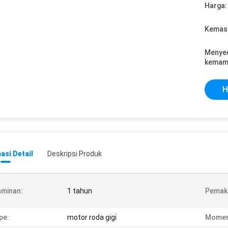
Harga:
Kemasa
Menye
kemam
H
asi Detail
Deskripsi Produk
minan:
1 tahun
Pemaka
pe:
motor roda gigi
Momen