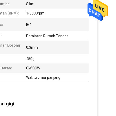
ntian:
Sikat
tan (RPM):
1-3000rpm
si:
IE 1
i:
Peralatan Rumah Tangga
inan Dorong
0.3mm
450g
utaran:
CW CCW
Waktu umur panjang
n gigi