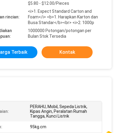
$5.80 - $12.00/Pieces
<i>1. Expect Standard Carton and
n rincian:
Foam</i> <b>1. Harapkan Karton dan
Busa Standar</b><br> <i>2. 1000p
diakan
1000000 Potongan/potongan per
puan:
Bulan Stok Tersedia
arga Terbaik
Kontak
PERAHU, Mobil, Sepeda Listrik,
ian:
Kipas Angin, Peralatan Rumah
Tangga, Kunci Listrik
:
95kg.cm