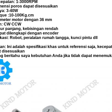
cepatan: 1-3000RPM
mensi poros dapat disesuaikan
ya: 3-40W
rque :10-100Kg.cm
iameter motor dengan 36 mm
h: CW CCW
mur panjang, kebisingan rendah
apat dilengkapi dengan encoder
kasi: Robot, peralatan rumah tangga, kunci pintu dll
an: Ini adalah spesifikasi khas untuk referensi saja, kecepat
t disesuaikan
ng beritahu saya kebutuhan Anda jika tidak dapat menemu