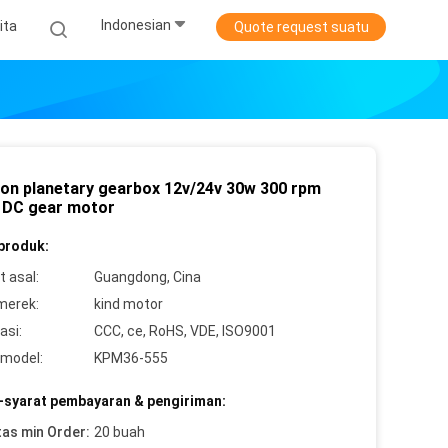
Indonesian
ita
Quote request suatu
on planetary gearbox 12v/24v 30w 300 rpm
k DC gear motor
 produk:
 asal:
Guangdong, Cina
merek:
kind motor
asi:
CCC, ce, RoHS, VDE, ISO9001
model:
KPM36-555
-syarat pembayaran & pengiriman:
tas min Order:
20 buah