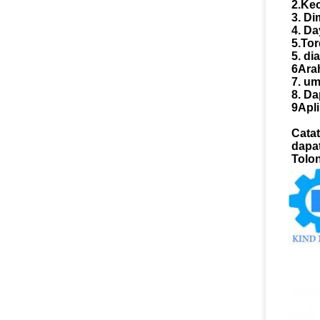
2.Ke
3. Di
4. Da
5.To
5. d
6Ara
7. u
8. D
9Apli
Catat
dapa
Tolo