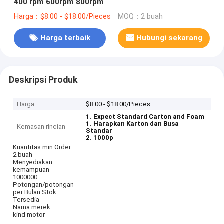
400 rpm 600rpm 800rpm
Harga：$8.00 - $18.00/Pieces
MOQ：2 buah
Harga terbaik
Hubungi sekarang
Deskripsi Produk
Harga
$8.00 - $18.00/Pieces
1. Expect Standard Carton and Foam
1. Harapkan Karton dan Busa
Kemasan rincian
Standar
2. 1000p
Kuantitas min Order
2 buah
Menyediakan
kemampuan
1000000
Potongan/potongan
per Bulan Stok
Tersedia
Nama merek
kind motor