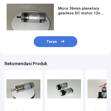
Micro 36mm planetary
gearless DC motor 12v
24v 400 rpm 600rpm
800rpm
Terus
Rekomendasi Produk