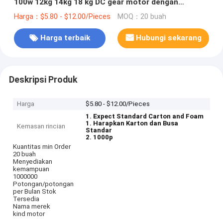
100w 12kg 14kg 18 kg DC gear motor dengan
gearbox
Harga：$5.80 - $12.00/Pieces
MOQ：20 buah
Harga terbaik
Hubungi sekarang
Deskripsi Produk
Harga
$5.80 - $12.00/Pieces
1. Expect Standard Carton and Foam
1. Harapkan Karton dan Busa
Kemasan rincian
Standar
2. 1000p
Kuantitas min Order
20 buah
Menyediakan
kemampuan
1000000
Potongan/potongan
per Bulan Stok
Tersedia
Nama merek
kind motor