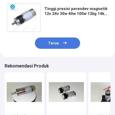
Tinggi presisi perendev magnetik
12v 24v 30w 40w 100w 12kg 14kg
18 kg DC gear motor dengan
gearbox
Terus
Rekomendasi Produk