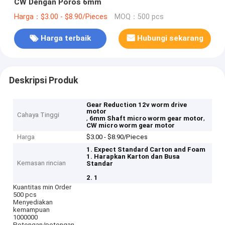
CW Dengan Poros 6mm
Harga：$3.00 - $8.90/Pieces
MOQ：500 pcs
Harga terbaik
Hubungi sekarang
Deskripsi Produk
Gear Reduction 12v worm drive
motor
Cahaya Tinggi
,
,
6mm Shaft micro worm gear motor
CW micro worm gear motor
Harga
$3.00 - $8.90/Pieces
1. Expect Standard Carton and Foam
1. Harapkan Karton dan Busa
Kemasan rincian
Standar
2. 1
Kuantitas min Order
500 pcs
Menyediakan
kemampuan
1000000
Potongan/potongan