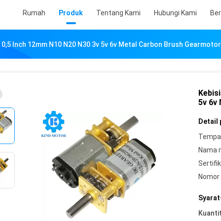
Rumah
Produk
Tentang Kami
Hubungi Kami
Ber
 0,5 Inch 12mm N10 N20 N30 3v 5v 6v Metal Carbon Brush Gearmotor
Kebis
5v 6v
Detail
Tempat
Nama 
Sertifik
Nomor 
Syarat
Kuanti