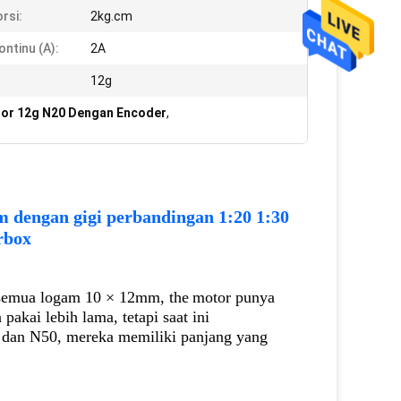
orsi:
2kg.cm
ontinu (a):
2A
12g
or 12g N20 Dengan Encoder
,
m dengan gigi
perbandingan
1:20 1:30
rbox
 semua logam 10 × 12mm, the
motor punya
pakai lebih lama, tetapi saat ini
 dan N50, mereka memiliki panjang yang