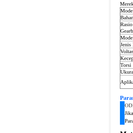
Merek
Mode
Bahan
Rasio
Gear
Mode
Jenis
Volta
Kecep
Torsi
Ukura
Aplik
Para
█
OD
█
Jik
█
Par