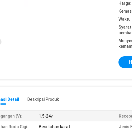
Harga:
Kemasa
Waktu 
Syarat
pemba
Menye
kemam
H
asi Detail
Deskripsi Produk
gangan (v):
1.5-24v
Kecepa
han Roda Gigi:
Besi tahan karat
Jenis 