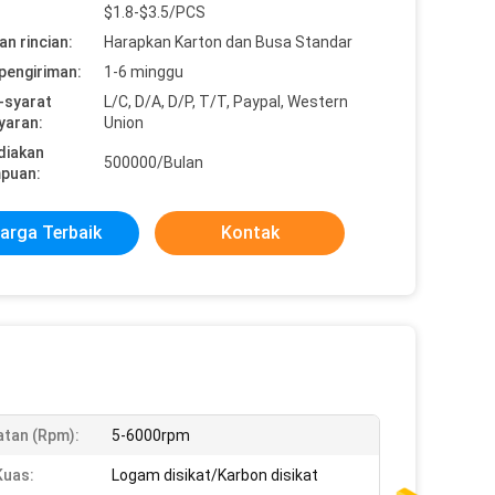
$1.8-$3.5/PCS
n rincian:
Harapkan Karton dan Busa Standar
pengiriman:
1-6 minggu
-syarat
L/C, D/A, D/P, T/T, Paypal, Western
yaran:
Union
diakan
500000/Bulan
puan:
arga Terbaik
Kontak
tan (rpm):
5-6000rpm
Kuas:
Logam disikat/Karbon disikat