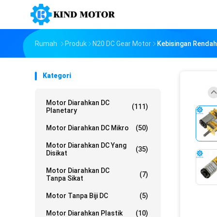
Rumah
Produk
N20 DC Gear Motor
Kebisingan Rendah
Kategori
Motor Diarahkan DC
(111)
Planetary
Motor Diarahkan DC Mikro
(50)
Motor Diarahkan DC Yang
(35)
Disikat
Motor Diarahkan DC
(7)
Tanpa Sikat
Motor Tanpa Biji DC
(5)
Motor Diarahkan Plastik
(10)