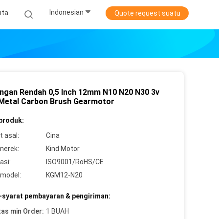
Indonesian
ita
Quote request suatu
ingan Rendah 0,5 Inch 12mm N10 N20 N30 3v
 Metal Carbon Brush Gearmotor
 produk:
 asal:
Cina
merek:
Kind Motor
asi:
ISO9001/RoHS/CE
model:
KGM12-N20
-syarat pembayaran & pengiriman:
tas min Order:
1 BUAH