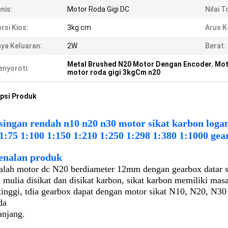
nis:
Motor Roda Gigi DC
Nilai T
rsi Kios:
3kg.cm
Arus K
ya Keluaran:
2W
Berat:
Metal Brushed N20 Motor Dengan Encoder
,
Mot
nyoroti:
motor roda gigi 3kgCm n20
psi Produk
singan rendah n10 n20 n30 motor sikat karbon loga
1:75 1:100 1:150 1:210 1:250 1:298 1:380 1:1000 gea
enalan produk
dalah motor dc N20 berdiameter 12mm dengan gearbox datar
mulia disikat dan disikat karbon, sikat karbon memiliki masa 
tinggi, t
dia gearbox dapat dengan motor sikat N10, N20, N30
da
anjang.