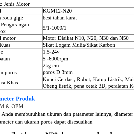
: Jenis Motor
l
KGM12-N20
 roda gigi:
besi tahan karat
 Pengurangan
5/1-1000/1
box
l motor
Motor Disikat N10, N20, N30 dan N50
 Kuas
Sikat Logam Mulia/Sikat Karbon
se
1.5-24v
atan
5 -6000rpm
2kg.cm
poros D 3mm
n poros
Kunci Cerdas,
, Robot, Katup Listrik, Main
asi Khas
Obeng listrik, pena cetak 3D, peralatan Ke
meter Produk
M & OEM
a Anda membutuhkan ukuran dan patameter lainnya, diamet
ameter dan ukuran poros dapat disesuaikan