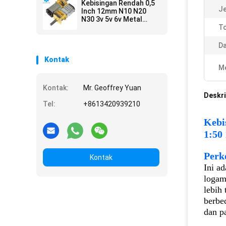
Kebisingan Rendah 0,5
Je
Inch 12mm N10 N20
N30 3v 5v 6v Metal
Carbon Brush
To
Gearmotor
Da
Kontak
Me
Kontak:
Mr. Geoffrey Yuan
Deskri
Tel:
+8613420939210
Kebi
1:50 
Perk
Kontak
Ini a
logam 
lebih 
berbe
dan p