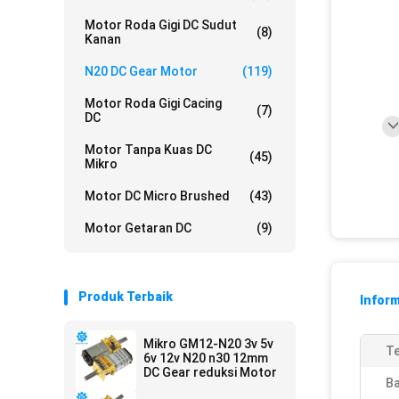
Motor Roda Gigi DC Sudut
(8)
Kanan
N20 DC Gear Motor
(119)
Motor Roda Gigi Cacing
(7)
DC
Motor Tanpa Kuas DC
(45)
Mikro
Motor DC Micro Brushed
(43)
Motor Getaran DC
(9)
Produk Terbaik
Inform
Mikro GM12-N20 3v 5v
Te
6v 12v N20 n30 12mm
DC Gear reduksi Motor
Ba