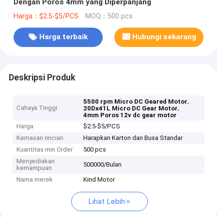
Dengan Poros 4mm yang Diperpanjang
Harga：$2.5-$5/PCS
MOQ：500 pcs
Harga terbaik
Hubungi sekarang
Deskripsi Produk
,
5500 rpm Micro DC Geared Motor
Cahaya Tinggi
,
20Dx41L Micro DC Gear Motor
4mm Poros 12v dc gear motor
Harga
$2.5-$5/PCS
Kemasan rincian
Harapkan Karton dan Busa Standar
Kuantitas min Order
500 pcs
Menyediakan
500000/Bulan
kemampuan
Nama merek
Kind Motor
Lihat Lebih