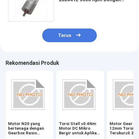
Poros 4mm yang Diperpanjang
Terus
Rekomendasi Produk
Motor N20 yang
Torsi Stall ≤0.4Nm
Motor Gear D
bertenaga dengan
Motor DC Mikro
12mm Torsi
Gearbox Rasio
Bergir untuk Aplikasi
Terukur≤0.2N
Reduksi ≤3.1W Daya
Kompak dan
Kecepatan 10