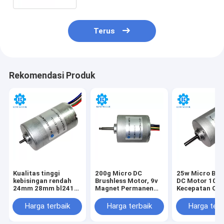
Terus
Rekomendasi Produk
Kualitas tinggi
200g Micro DC
25w Micro Bru
kebisingan rendah
Brushless Motor, 9v
DC Motor 100
24mm 28mm bl2418
Magnet Permanen
Kecepatan OE
bl2430 bl2838
Bldc Motor
Tersedia
bl2847 dc 6v 12v
Harga terbaik
Harga terbaik
Harga terb
14.4v 18v 24v
bantalan bola motor