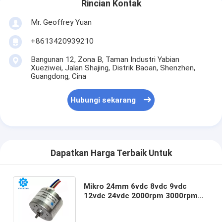
Rincian Kontak
Mr. Geoffrey Yuan
+8613420939210
Bangunan 12, Zona B, Taman Industri Yabian
Xueziwei, Jalan Shajing, Distrik Baoan, Shenzhen,
Guangdong, Cina
Hubungi sekarang
Dapatkan Harga Terbaik Untuk
Mikro 24mm 6vdc 8vdc 9vdc
12vdc 24vdc 2000rpm 3000rpm
4000rpm 5000rpm 6000rpm bldc
motor brushless