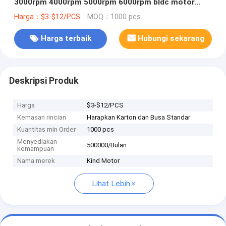
3000rpm 4000rpm 5000rpm 6000rpm bldc motor
brushless
Harga：$3-$12/PCS
MOQ：1000 pcs
Harga terbaik
Hubungi sekarang
Deskripsi Produk
Harga
$3-$12/PCS
Kemasan rincian
Harapkan Karton dan Busa Standar
Kuantitas min Order
1000 pcs
Menyediakan
500000/Bulan
kemampuan
Nama merek
Kind Motor
Lihat Lebih