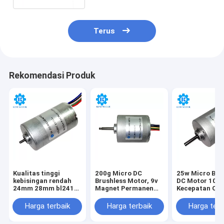
Terus
Rekomendasi Produk
Kualitas tinggi
200g Micro DC
25w Micro Bru
kebisingan rendah
Brushless Motor, 9v
DC Motor 100
24mm 28mm bl2418
Magnet Permanen
Kecepatan OE
bl2430 bl2838
Bldc Motor
Tersedia
bl2847 dc 6v 12v
Harga terbaik
Harga terbaik
Harga terb
14.4v 18v 24v
bantalan bola motor