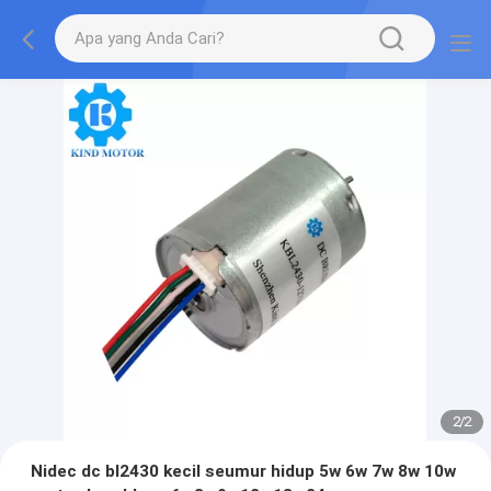
2
/
2
Nidec dc bl2430 kecil seumur hidup 5w 6w 7w 8w 10w