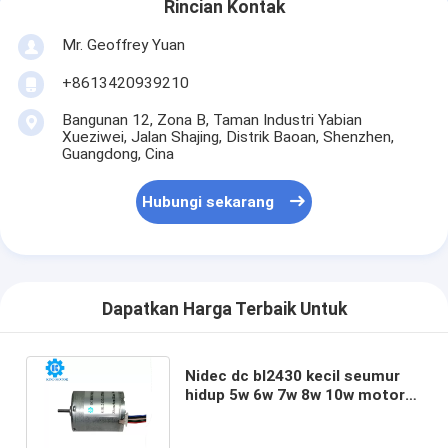
Rincian Kontak
Mr. Geoffrey Yuan
+8613420939210
Bangunan 12, Zona B, Taman Industri Yabian
Xueziwei, Jalan Shajing, Distrik Baoan, Shenzhen,
Guangdong, Cina
Hubungi sekarang
Dapatkan Harga Terbaik Untuk
Nidec dc bl2430 kecil seumur
hidup 5w 6w 7w 8w 10w motor
brushless 6v 8v 9v 12v 18v 24v