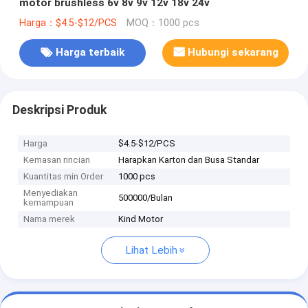
motor brushless 6v 8v 9v 12v 18v 24v
Harga：$4.5-$12/PCS
MOQ：1000 pcs
Harga terbaik
Hubungi sekarang
Deskripsi Produk
Harga
$4.5-$12/PCS
Kemasan rincian
Harapkan Karton dan Busa Standar
Kuantitas min Order
1000 pcs
Menyediakan
500000/Bulan
kemampuan
Nama merek
Kind Motor
Lihat Lebih