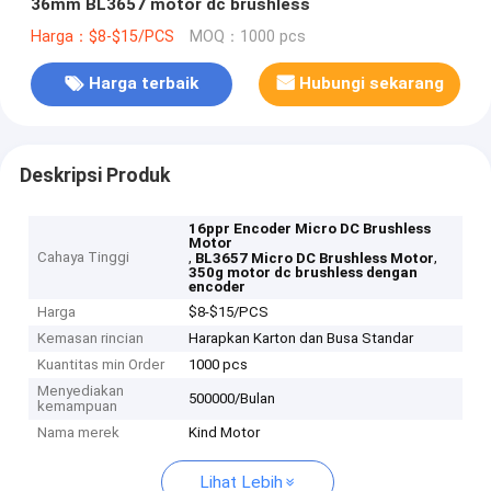
36mm BL3657 motor dc brushless
Harga：$8-$15/PCS
MOQ：1000 pcs
Harga terbaik
Hubungi sekarang
Deskripsi Produk
16ppr Encoder Micro DC Brushless
Motor
Cahaya Tinggi
,
,
BL3657 Micro DC Brushless Motor
350g motor dc brushless dengan
encoder
Harga
$8-$15/PCS
Kemasan rincian
Harapkan Karton dan Busa Standar
Kuantitas min Order
1000 pcs
Menyediakan
500000/Bulan
kemampuan
Nama merek
Kind Motor
Lihat Lebih