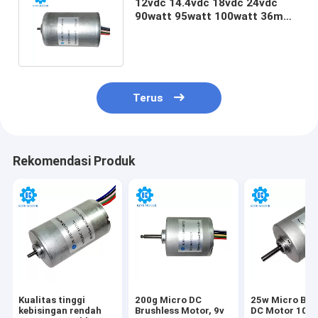
12vdc 14.4vdc 18vdc 24vdc
90watt 95watt 100watt 36mm
BL3657 motor dc brushless
Terus
Rekomendasi Produk
Kualitas tinggi
200g Micro DC
25w Micro Bru
kebisingan rendah
Brushless Motor, 9v
DC Motor 100