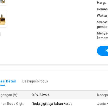
Harga:
Kemasa
Waktu 
Syarat
pemba
Menye
kemam
H
asi Detail
Deskripsi Produk
gangan (V):
0.8v-24volt
Kecepa
han Roda Gigi::
Roda gigi baja tahan karat
Jenis 