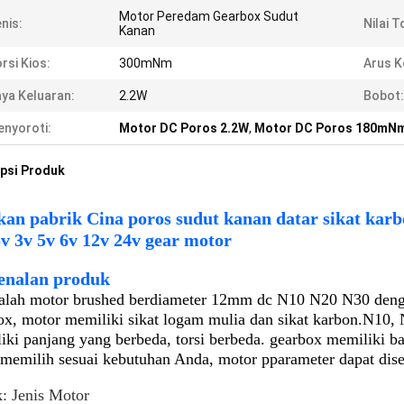
Motor Peredam Gearbox Sudut
nis:
Nilai T
Kanan
rsi Kios:
300mNm
Arus K
ya Keluaran:
2.2W
Bobot:
nyoroti:
Motor DC Poros 2.2W
,
Motor DC Poros 180mN
psi Produk
kan pabrik Cina poros sudut kanan datar sikat kar
5v 3v 5v 6v 12v 24v gear motor
enalan produk
dalah motor brushed berdiameter 12mm dc N10 N20 N30 de
ox, motor memiliki sikat logam mulia dan sikat karbon.
N10, 
iki panjang yang berbeda, torsi berbeda. gearbox memiliki b
 memilih sesuai kebutuhan Anda, motor p
parameter dapat dis
: Jenis Motor