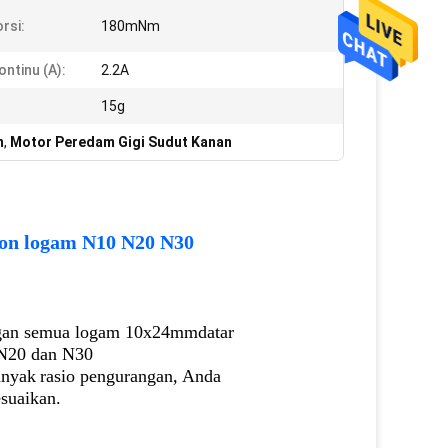
orsi:
180mNm
ontinu (A):
2.2A
15g
m
,
Motor Peredam Gigi Sudut Kanan
bon logam N10 N20 N30
ngan semua logam 10x24mm
datar
N20 dan N30
anyak
rasio pengurangan, Anda
esuaikan.