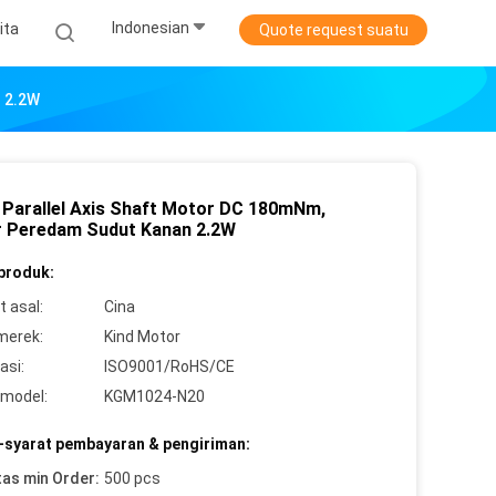
Indonesian
ita
Quote request suatu
n 2.2W
 Parallel Axis Shaft Motor DC 180mNm,
 Peredam Sudut Kanan 2.2W
 produk:
 asal:
Cina
merek:
Kind Motor
asi:
ISO9001/RoHS/CE
model:
KGM1024-N20
-syarat pembayaran & pengiriman:
tas min Order:
500 pcs