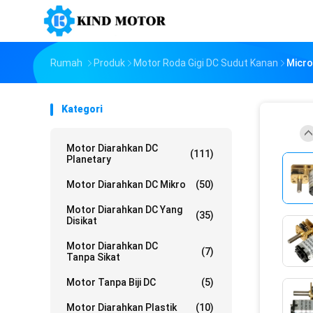
Rumah
Produk
Motor Roda Gigi DC Sudut Kanan
Micro
Kategori
Motor Diarahkan DC
(111)
Planetary
Motor Diarahkan DC Mikro
(50)
Motor Diarahkan DC Yang
(35)
Disikat
Motor Diarahkan DC
(7)
Tanpa Sikat
Motor Tanpa Biji DC
(5)
Motor Diarahkan Plastik
(10)