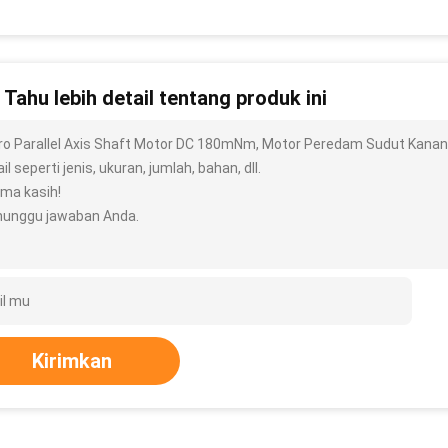
n Tahu lebih detail tentang produk ini
ro Parallel Axis Shaft Motor DC 180mNm, Motor Peredam Sudut Kanan
il seperti jenis, ukuran, jumlah, bahan, dll.
ima kasih!
unggu jawaban Anda.
Kirimkan