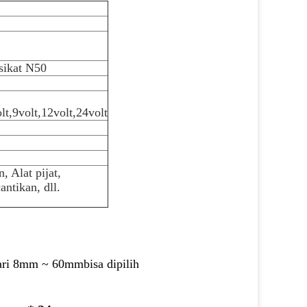
sikat N50
lt
,9
volt
,
12
volt
,24
volt
, Alat pijat,
antikan, dll.
 dari 8mm ~ 60mm
bisa dipilih