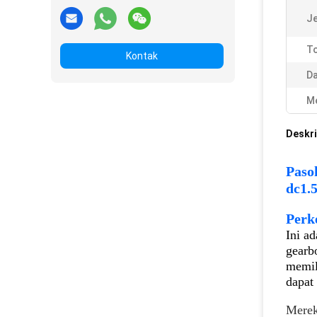
Je
To
Kontak
Da
Me
Deskri
Paso
dc
1.
Perk
Ini a
gearb
memil
dapat
Merek