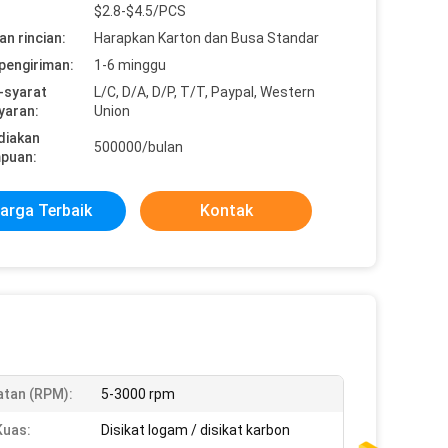
$2.8-$4.5/PCS
n rincian:
Harapkan Karton dan Busa Standar
pengiriman:
1-6 minggu
-syarat
L/C, D/A, D/P, T/T, Paypal, Western
yaran:
Union
diakan
500000/bulan
puan:
arga Terbaik
Kontak
tan (RPM):
5-3000 rpm
Kuas:
Disikat logam / disikat karbon