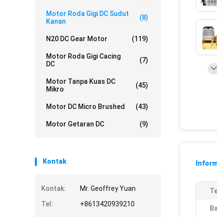
Motor Roda Gigi DC Sudut
(8)
Kanan
N20 DC Gear Motor
(119)
Motor Roda Gigi Cacing
(7)
DC
Motor Tanpa Kuas DC
(45)
Mikro
Motor DC Micro Brushed
(43)
Motor Getaran DC
(9)
Kontak
Inform
Kontak:
Mr. Geoffrey Yuan
Te
Tel:
+8613420939210
Ba