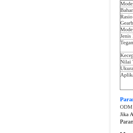
Mode
Bahan
Rasio
Gear
Mode
Jenis
Tega
Kecep
Nilai 
Ukura
Aplik
Para
ODM
Jika 
Param