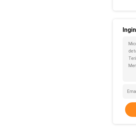
Ingi
Mic
deta
Ter
Men