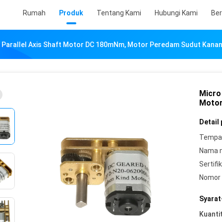
Rumah
Produk
Tentang Kami
Hubungi Kami
Ber
 Parallel Axis Shaft Motor DC 180mNm, Motor Peredam Sudut Kana
Micro
Motor
Detail
Tempat
Nama 
Sertifik
Nomor 
Syarat
Kuanti