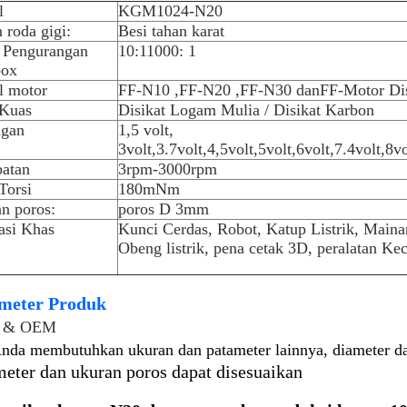
l
KGM1024-N20
 roda gigi:
Besi tahan karat
 Pengurangan
10:1
1000: 1
box
l motor
FF-N10 ,
FF-
N20 ,
FF-
N30 dan
FF-
Motor Di
 Kuas
Disikat Logam Mulia / Disikat Karbon
ngan
1,5 volt,
3
volt
,3.7
volt,
4,5
volt
,5
volt
,6
volt
,7.4
volt
,8
vo
atan
3rpm-3000rpm
Torsi
180mNm
n poros:
poros D 3mm
asi Khas
Kunci Cerdas
, Robot, Katup Listrik, Mainan
Obeng listrik, pena cetak 3D, peralatan Kec
meter Produk
 & OEM
Anda membutuhkan ukuran dan patameter lainnya, diameter
eter dan ukuran poros dapat disesuaikan