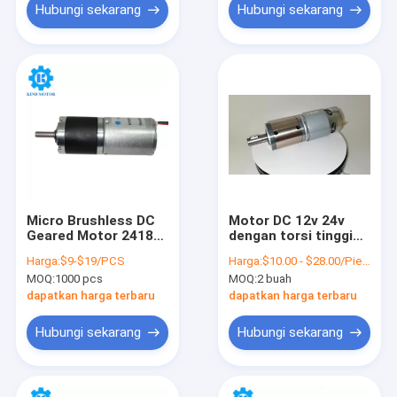
Hubungi sekarang
Hubungi sekarang
Micro Brushless DC
Motor DC 12v 24v
Geared Motor 2418
dengan torsi tinggi
2430 Dengan Stall
dengan gearbox
Harga:
$9-$19/PCS
Harga:
$10.00 - $28.00/Pieces
Torque 1.8Nm
planet
MOQ:
1000 pcs
MOQ:
2 buah
dapatkan harga terbaru
dapatkan harga terbaru
Hubungi sekarang
Hubungi sekarang