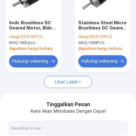
Tur Pabrik
Kontrol kualitas
6vdc Brushless DC
Stainless Steel Micro
Geared Motor, Bldc
Brushless DC Geared
Hubungi kami
Planetary Gear Motor
Motor 2418 2430
Harga:
$9-$19/PCS
Harga:
$9-$19/PCS
BL2430
Stall Torsi
MOQ:
1000 pcs
MOQ:
1000PCS
Berita
dapatkan harga terbaru
dapatkan harga terbaru
Permintaan Penawaran
Hubungi sekarang
Hubungi sekarang
Lihat Lebih
Motor Diarahkan DC Planetary
Motor Diarahkan DC Mikro
Tinggalkan Pesan
Kami Akan Membalas Dengan Cepat
Motor Diarahkan DC yang Disikat
Motor Diarahkan DC Tanpa Sikat