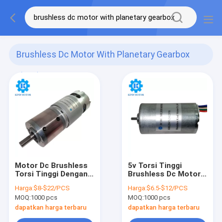
Brushless Dc Motor With Planetary Gearbox
(116)
Motor Dc Brushless
5v Torsi Tinggi
Torsi Tinggi Dengan
Brushless Dc Motor
Gearbox Planetary
Diameter 28mm
Harga:
$8-$22/PCS
Harga:
$6.5-$12/PCS
Diameter 42mm
Multiaplikasi
MOQ:
1000 pcs
MOQ:
1000 pcs
dapatkan harga terbaru
dapatkan harga terbaru