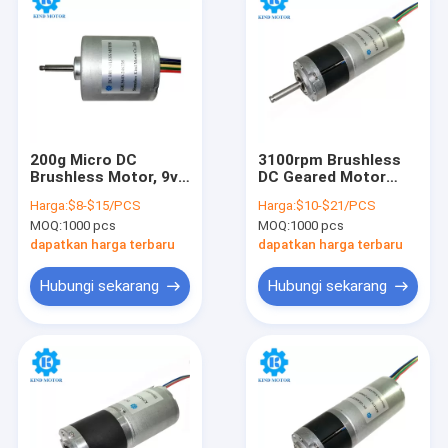
200g Micro DC
3100rpm Brushless
Brushless Motor, 9v
DC Geared Motor
Magnet Permanen
24v, Bldc Gear Motor
Harga:
$8-$15/PCS
Harga:
$10-$21/PCS
Bldc Motor
24v 6.1W
MOQ:
1000 pcs
MOQ:
1000 pcs
dapatkan harga terbaru
dapatkan harga terbaru
Hubungi sekarang
Hubungi sekarang
Rumah
Produk
Tentang kami