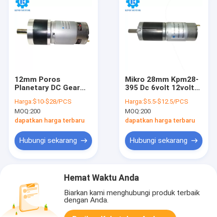
12mm Poros
Mikro 28mm Kpm28-
Planetary DC Gear
395 Dc 6volt 12volt
Motor, Geared Dc
24volt Metal
Harga:
$10-$28/PCS
Harga:
$5.5-$12.5/PCS
Motor Torsi Tinggi
Planetary Gear
MOQ:
200
MOQ:
200
100kgCm
Reducer Motor
dapatkan harga terbaru
dapatkan harga terbaru
Hubungi sekarang
Hubungi sekarang
Hemat Waktu Anda
Biarkan kami menghubungi produk terbaik
dengan Anda.