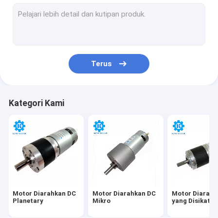
Motor Tanpa Biji DC
Motor Diarahkan Plastik
Motor Roda Gigi DC Sudut Kanan
Terus
N20 DC Gear Motor
Motor Roda Gigi Cacing DC
Kategori Kami
Motor Tanpa Kuas DC Mikro
Motor DC Micro Brushed
Motor Getaran DC
Motor Diarahkan DC
Motor Diarahkan DC
Motor Diarahk
Planetary
Mikro
yang Disikat