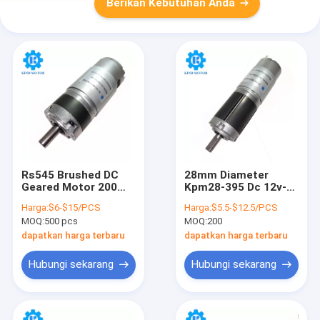
Berikan Kebutuhan Anda
Rs545 Brushed DC
28mm Diameter
Geared Motor 200
Kpm28-395 Dc 12v-
Rpm Dengan Gearbox
24v Planetary Gear
Harga:
$6-$15/PCS
Harga:
$5.5-$12.5/PCS
Planetary 36mm
Motor Dengan
MOQ:
500 pcs
MOQ:
200
Encoder
dapatkan harga terbaru
dapatkan harga terbaru
Hubungi sekarang
Hubungi sekarang