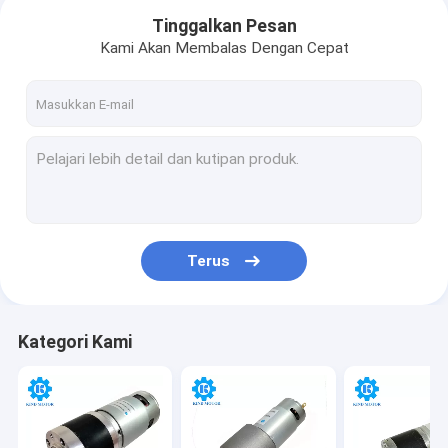
Tinggalkan Pesan
Kami Akan Membalas Dengan Cepat
Terus
Rumah
Kategori Kami
Produk
Tentang kami