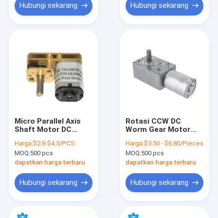
Hubungi sekarang
Hubungi sekarang
Micro Parallel Axis
Rotasi CCW DC
Shaft Motor DC
Worm Gear Motor
180mNm, Motor
12V Explosion Proof
Harga:
$2.8-$4.5/PCS
Harga:
$3.50 - $6.80/Pieces
Peredam Sudut
Ukuran 46 * 32mm
MOQ:
500 pcs
MOQ:
500 pcs
Kanan 2.2W
dapatkan harga terbaru
dapatkan harga terbaru
Hubungi sekarang
Hubungi sekarang