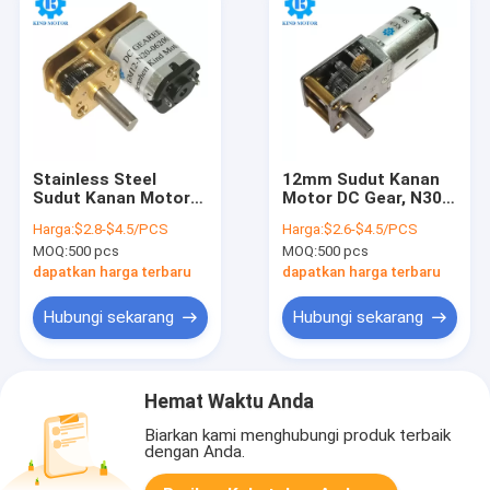
Stainless Steel
12mm Sudut Kanan
Sudut Kanan Motor
Motor DC Gear, N30
DC Gear 3.2KgCm
90 Derajat Gear
Harga:
$2.8-$4.5/PCS
Harga:
$2.6-$4.5/PCS
Stall Torque Carbon
Motor 3.1A
MOQ:
500 pcs
MOQ:
500 pcs
Brushed
dapatkan harga terbaru
dapatkan harga terbaru
Hubungi sekarang
Hubungi sekarang
Hemat Waktu Anda
Biarkan kami menghubungi produk terbaik
dengan Anda.