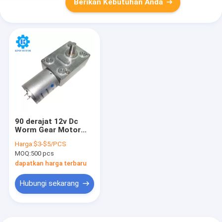
Berikan Kebutuhan Anda
90 derajat 12v Dc
Worm Gear Motor
10.5A Dengan
Harga:
$3-$5/PCS
gearbox reduksi
MOQ:
500 pcs
dapatkan harga terbaru
Hubungi sekarang