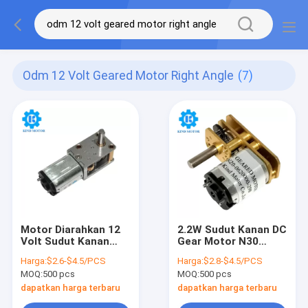
Odm 12 Volt Geared Motor Right Angle
(7)
Motor Diarahkan 12
2.2W Sudut Kanan DC
Volt Sudut Kanan
Gear Motor N30
2.2kgCm Nilai Torsi
300mNm Stall Torsi
Harga:
$2.6-$4.5/PCS
Harga:
$2.8-$4.5/PCS
Daya Output 2.1W
MOQ:
500 pcs
MOQ:
500 pcs
dapatkan harga terbaru
dapatkan harga terbaru